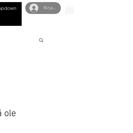
Kirjaudu
opdown
ä ole