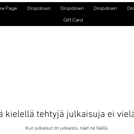
ew Page
Dropdown
Dropdown
Dropdown
Dr
Gift Card
ä kielellä tehtyjä julkaisuja ei viel
Kun julkaisut on julkaistu, näet ne täällä.