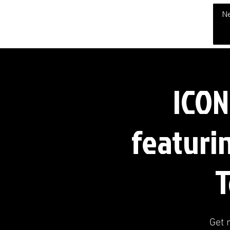
THE CHUBB SHOW
N
ICON
featuri
T
Get 