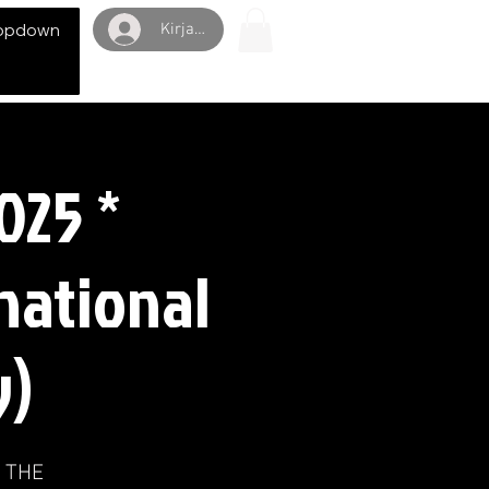
Kirjaudu
opdown
025 *
national
y)
! THE