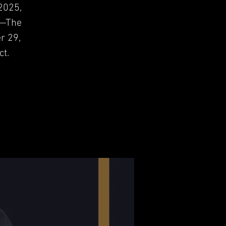
2025,
E—The
r 29,
ct.