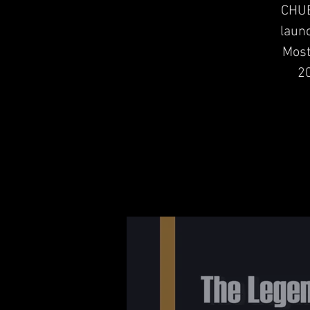
CHUB
laun
Most
20